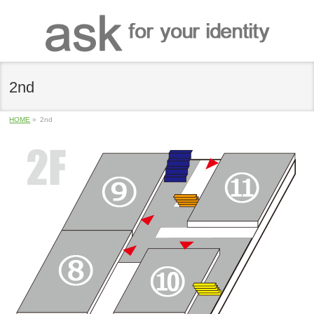
2nd
HOME
»
2nd